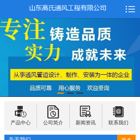

网站首页

公司简介
产品中心
案例中心
新闻资讯
联系我们




产品中心
公司简介
新闻资讯
联系我们
关于我们