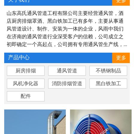
更多
山东高氏通风管道工程有限公司主要经营通风管，酒
店厨房排烟罩酒、黑白铁加工已有多年，主要从事通
风管道设计、制作、安装为一体的企业，风雨中我们
在济南的通风管道行业深受客户的信赖，公司成立之
初即确定一个高起点，公司拥有专用通风管生产线，...
产品中心
更多
厨房排烟
通风管道
不锈钢制品
风机净化器
消防排烟管道
黑白铁加工
配件