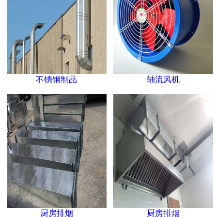
不锈钢制品
轴流风机
厨房排烟
厨房排烟