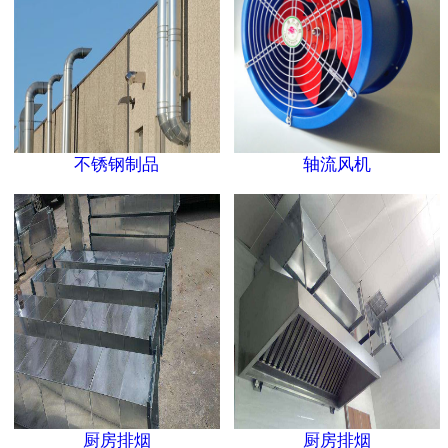
不锈钢制品
轴流风机
厨房排烟
厨房排烟