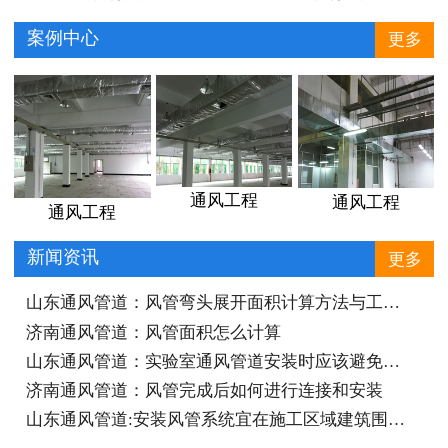
案例中心
更多
通风工程
通风工程
通风工程
新闻资讯
更多
山东通风管道：风管弯头展开面积计算方法与工程量计算规则
济南通风管道：风管面积怎么计算
山东通风管道：实验室通风管道安装时应该避免的问题
济南通风管道：风管完成后如何进行连接和安装
山东通风管道:安装风管系统宜在施工区域建筑围护结构施工完毕