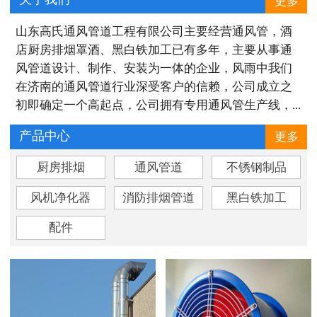
更多
山东高氏通风管道工程有限公司主要经营通风管，酒
店厨房排烟罩酒、黑白铁加工已有多年，主要从事通
风管道设计、制作、安装为一体的企业，风雨中我们
在济南的通风管道行业深受客户的信赖，公司成立之
初即确定一个高起点，公司拥有专用通风管生产线，...
产品中心
更多
厨房排烟
通风管道
不锈钢制品
风机净化器
消防排烟管道
黑白铁加工
配件