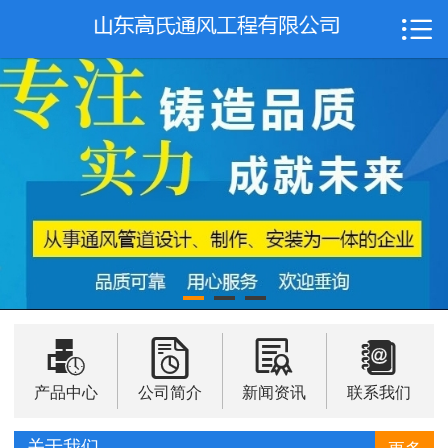

网站首页

公司简介
产品中心
案例中心
新闻资讯
联系我们




产品中心
公司简介
新闻资讯
联系我们
关于我们