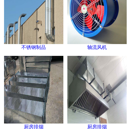
不锈钢制品
轴流风机
厨房排烟
厨房排烟