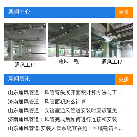
案例中心
更多
通风工程
通风工程
通风工程
新闻资讯
更多
山东通风管道：风管弯头展开面积计算方法与工程量计算规则
济南通风管道：风管面积怎么计算
山东通风管道：实验室通风管道安装时应该避免的问题
济南通风管道：风管完成后如何进行连接和安装
山东通风管道:安装风管系统宜在施工区域建筑围护结构施工完毕