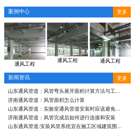
案例中心
更多
通风工程
通风工程
通风工程
新闻资讯
更多
山东通风管道：风管弯头展开面积计算方法与工程量计算规则
济南通风管道：风管面积怎么计算
山东通风管道：实验室通风管道安装时应该避免的问题
济南通风管道：风管完成后如何进行连接和安装
山东通风管道:安装风管系统宜在施工区域建筑围护结构施工完毕