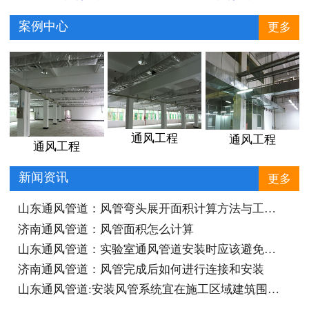
案例中心
更多
通风工程
通风工程
通风工程
新闻资讯
更多
山东通风管道：风管弯头展开面积计算方法与工程量计算规则
济南通风管道：风管面积怎么计算
山东通风管道：实验室通风管道安装时应该避免的问题
济南通风管道：风管完成后如何进行连接和安装
山东通风管道:安装风管系统宜在施工区域建筑围护结构施工完毕