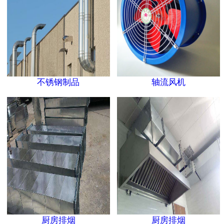
不锈钢制品
轴流风机
厨房排烟
厨房排烟