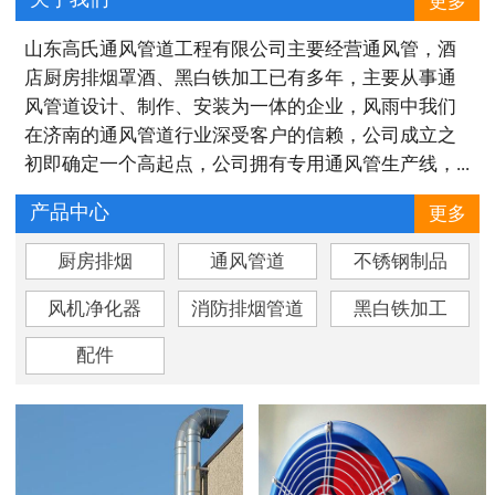
更多
山东高氏通风管道工程有限公司主要经营通风管，酒
店厨房排烟罩酒、黑白铁加工已有多年，主要从事通
风管道设计、制作、安装为一体的企业，风雨中我们
在济南的通风管道行业深受客户的信赖，公司成立之
初即确定一个高起点，公司拥有专用通风管生产线，...
产品中心
更多
厨房排烟
通风管道
不锈钢制品
风机净化器
消防排烟管道
黑白铁加工
配件