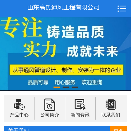

网站首页

公司简介
产品中心
案例中心
新闻资讯
联系我们




产品中心
公司简介
新闻资讯
联系我们
关于我们