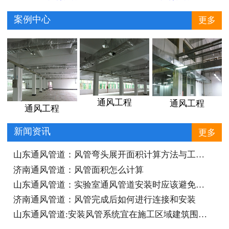
案例中心
更多
通风工程
通风工程
通风工程
新闻资讯
更多
山东通风管道：风管弯头展开面积计算方法与工程量计算规则
济南通风管道：风管面积怎么计算
山东通风管道：实验室通风管道安装时应该避免的问题
济南通风管道：风管完成后如何进行连接和安装
山东通风管道:安装风管系统宜在施工区域建筑围护结构施工完毕