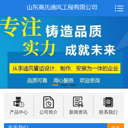

网站首页

公司简介
产品中心
案例中心
新闻资讯
联系我们




产品中心
公司简介
新闻资讯
联系我们
关于我们