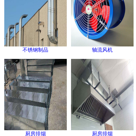
不锈钢制品
轴流风机
厨房排烟
厨房排烟