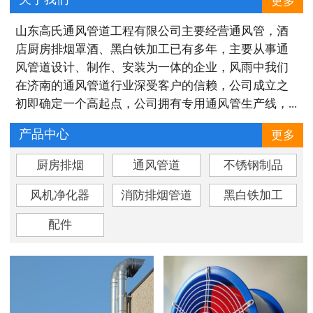
更多
山东高氏通风管道工程有限公司主要经营通风管，酒
店厨房排烟罩酒、黑白铁加工已有多年，主要从事通
风管道设计、制作、安装为一体的企业，风雨中我们
在济南的通风管道行业深受客户的信赖，公司成立之
初即确定一个高起点，公司拥有专用通风管生产线，...
产品中心
更多
厨房排烟
通风管道
不锈钢制品
风机净化器
消防排烟管道
黑白铁加工
配件