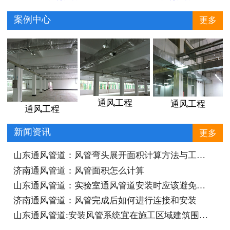
案例中心
更多
通风工程
通风工程
通风工程
新闻资讯
更多
山东通风管道：风管弯头展开面积计算方法与工程量计算规则
济南通风管道：风管面积怎么计算
山东通风管道：实验室通风管道安装时应该避免的问题
济南通风管道：风管完成后如何进行连接和安装
山东通风管道:安装风管系统宜在施工区域建筑围护结构施工完毕