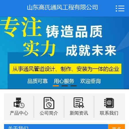

网站首页

公司简介
产品中心
案例中心
新闻资讯
联系我们




产品中心
公司简介
新闻资讯
联系我们
关于我们