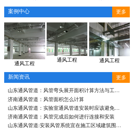
案例中心
更多
通风工程
通风工程
通风工程
新闻资讯
更多
山东通风管道：风管弯头展开面积计算方法与工程量计算规则
济南通风管道：风管面积怎么计算
山东通风管道：实验室通风管道安装时应该避免的问题
济南通风管道：风管完成后如何进行连接和安装
山东通风管道:安装风管系统宜在施工区域建筑围护结构施工完毕