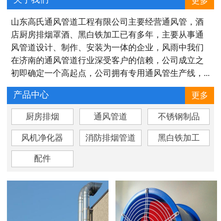
更多
山东高氏通风管道工程有限公司主要经营通风管，酒
店厨房排烟罩酒、黑白铁加工已有多年，主要从事通
风管道设计、制作、安装为一体的企业，风雨中我们
在济南的通风管道行业深受客户的信赖，公司成立之
初即确定一个高起点，公司拥有专用通风管生产线，...
产品中心
更多
厨房排烟
通风管道
不锈钢制品
风机净化器
消防排烟管道
黑白铁加工
配件