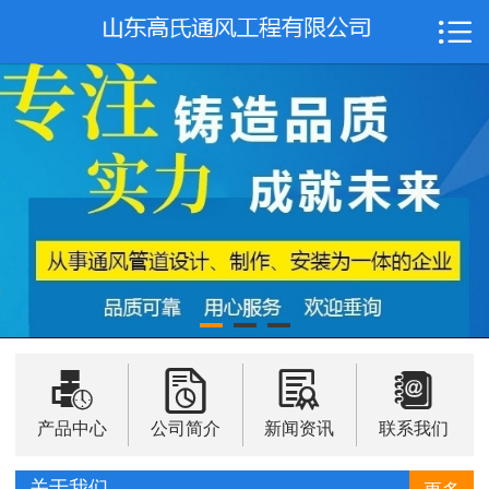

网站首页

公司简介
产品中心
案例中心
新闻资讯
联系我们




产品中心
公司简介
新闻资讯
联系我们
关于我们