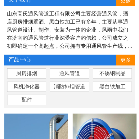
更多
山东高氏通风管道工程有限公司主要经营通风管，酒
店厨房排烟罩酒、黑白铁加工已有多年，主要从事通
风管道设计、制作、安装为一体的企业，风雨中我们
在济南的通风管道行业深受客户的信赖，公司成立之
初即确定一个高起点，公司拥有专用通风管生产线，...
产品中心
更多
厨房排烟
通风管道
不锈钢制品
风机净化器
消防排烟管道
黑白铁加工
配件